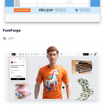
FontForge
2177