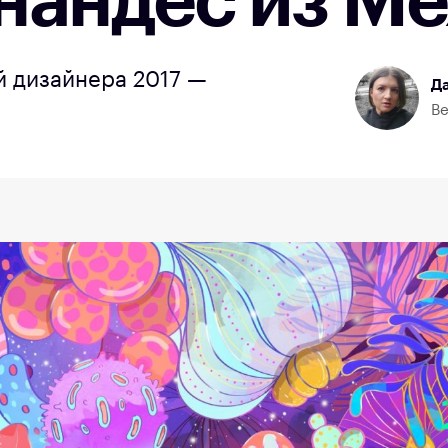
нандес из Ме
 дизайнера 2017 —
Да
Ве