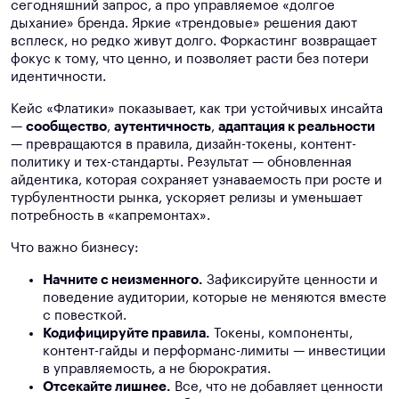
сегодняшний запрос, а про управляемое «долгое
дыхание» бренда. Яркие «трендовые» решения дают
всплеск, но редко живут долго. Форкастинг возвращает
фокус к тому, что ценно, и позволяет расти без потери
идентичности.
Кейс «Флатики» показывает, как три устойчивых инсайта
—
сообщество
,
аутентичность
,
адаптация к реальности
— превращаются в правила, дизайн-токены, контент-
политику и тех-стандарты. Результат — обновленная
айдентика, которая сохраняет узнаваемость при росте и
турбулентности рынка, ускоряет релизы и уменьшает
потребность в «капремонтах».
Что важно бизнесу:
Начните с неизменного.
Зафиксируйте ценности и
поведение аудитории, которые не меняются вместе
с повесткой.
Кодифицируйте правила.
Токены, компоненты,
контент-гайды и перформанс-лимиты — инвестиции
в управляемость, а не бюрократия.
Отсекайте лишнее.
Все, что не добавляет ценности