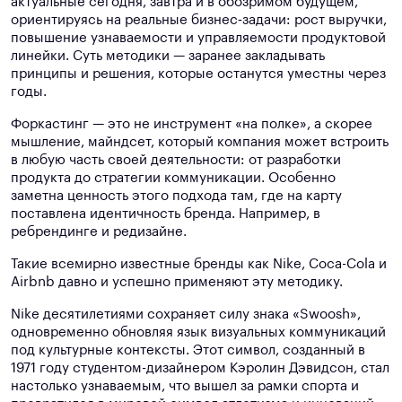
актуальные сегодня, завтра и в обозримом будущем,
ориентируясь на реальные бизнес‑задачи: рост выручки,
повышение узнаваемости и управляемости продуктовой
линейки. Суть методики — заранее закладывать
принципы и решения, которые останутся уместны через
годы.
Форкастинг — это не инструмент «на полке», а скорее
мышление, майндсет, который компания может встроить
в любую часть своей деятельности: от разработки
продукта до стратегии коммуникации. Особенно
заметна ценность этого подхода там, где на карту
поставлена идентичность бренда. Например, в
ребрендинге и редизайне.
Такие всемирно известные бренды как Nike, Coca-Cola и
Airbnb давно и успешно применяют эту методику.
Nike десятилетиями сохраняет силу знака «Swoosh»,
одновременно обновляя язык визуальных коммуникаций
под культурные контексты. Этот символ, созданный в
1971 году студентом-дизайнером Кэролин Дэвидсон, стал
настолько узнаваемым, что вышел за рамки спорта и