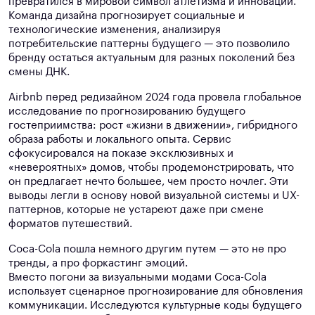
превратился в мировой символ атлетизма и инноваций.
Команда дизайна прогнозирует социальные и
технологические изменения, анализируя
потребительские паттерны будущего — это позволило
бренду остаться актуальным для разных поколений без
смены ДНК.
Airbnb перед редизайном 2024 года провела глобальное
исследование по прогнозированию будущего
гостеприимства: рост «жизни в движении», гибридного
образа работы и локального опыта. Сервис
сфокусировался на показе эксклюзивных и
«невероятных» домов, чтобы продемонстрировать, что
он предлагает нечто большее, чем просто ночлег. Эти
выводы легли в основу новой визуальной системы и UX-
паттернов, которые не устареют даже при смене
форматов путешествий.
Coca-Cola пошла немного другим путем — это не про
тренды, а про форкастинг эмоций.
Вместо погони за визуальными модами Coca-Cola
использует сценарное прогнозирование для обновления
коммуникации. Исследуются культурные коды будущего